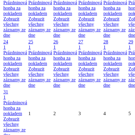
Prázdninová
Prázdninová
Prázdninová
Prázdninová
Prázdninová
Prá
honba za
honba za
honba za
honba za
honba za
hon
pokladem
pokladem
pokladem
pokladem
pokladem
po
Zobrazit
Zobrazit
Zobrazit
Zobrazit
Zobrazit
Zob
všechny
všechny
všechny
všechny
všechny
vš
záznamy ze
záznamy ze
záznamy ze
záznamy ze
záznamy ze
zá
dne
dne
dne
dne
dne
dn
24
25
26
27
28
29
1
1
1
1
1
1
Prázdninová
Prázdninová
Prázdninová
Prázdninová
Prázdninová
Prá
honba za
honba za
honba za
honba za
honba za
hon
pokladem
pokladem
pokladem
pokladem
pokladem
po
Zobrazit
Zobrazit
Zobrazit
Zobrazit
Zobrazit
Zob
všechny
všechny
všechny
všechny
všechny
vš
záznamy ze
záznamy ze
záznamy ze
záznamy ze
záznamy ze
zá
dne
dne
dne
dne
dne
dn
31
1
Prázdninová
honba za
pokladem
1
2
3
4
5
Zobrazit
všechny
záznamy ze