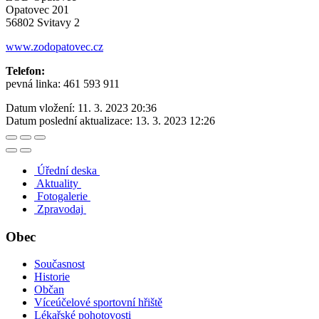
Opatovec 201
56802 Svitavy 2
www.zodopatovec.cz
Telefon:
pevná linka: 461 593 911
Datum vložení:
11. 3. 2023 20:36
Datum poslední aktualizace:
13. 3. 2023 12:26
Úřední deska
Aktuality
Fotogalerie
Zpravodaj
Obec
Současnost
Historie
Občan
Víceúčelové sportovní hřiště
Lékařské pohotovosti