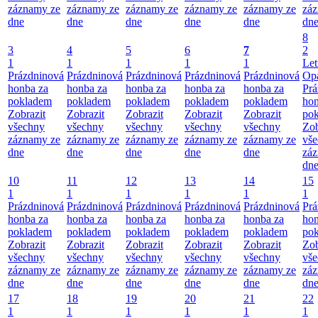
záznamy ze
záznamy ze
záznamy ze
záznamy ze
záznamy ze
zá
dne
dne
dne
dne
dne
dn
8
3
4
5
6
7
2
1
1
1
1
1
Let
Prázdninová
Prázdninová
Prázdninová
Prázdninová
Prázdninová
Opa
honba za
honba za
honba za
honba za
honba za
Prá
pokladem
pokladem
pokladem
pokladem
pokladem
hon
Zobrazit
Zobrazit
Zobrazit
Zobrazit
Zobrazit
po
všechny
všechny
všechny
všechny
všechny
Zob
záznamy ze
záznamy ze
záznamy ze
záznamy ze
záznamy ze
vš
dne
dne
dne
dne
dne
zá
dn
10
11
12
13
14
15
1
1
1
1
1
1
Prázdninová
Prázdninová
Prázdninová
Prázdninová
Prázdninová
Prá
honba za
honba za
honba za
honba za
honba za
hon
pokladem
pokladem
pokladem
pokladem
pokladem
po
Zobrazit
Zobrazit
Zobrazit
Zobrazit
Zobrazit
Zob
všechny
všechny
všechny
všechny
všechny
vš
záznamy ze
záznamy ze
záznamy ze
záznamy ze
záznamy ze
zá
dne
dne
dne
dne
dne
dn
17
18
19
20
21
22
1
1
1
1
1
1