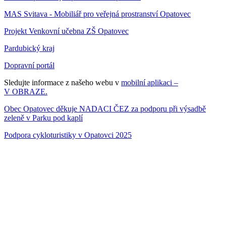
MAS Svitava - Mobiliář pro veřejná prostranství Opatovec
Projekt Venkovní učebna ZŠ Opatovec
Pardubický kraj
Dopravní portál
Sledujte informace z našeho webu v
mobilní aplikaci –
V OBRAZE.
Obec Opatovec děkuje NADACI ČEZ za podporu při výsadbě
zeleně v Parku pod kaplí
Podpora cykloturistiky v Opatovci 2025