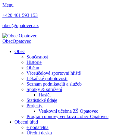
Menu
+420 461 593 153
obec@opatovec.cz
Obec
Opatovec
Obec
Současnost
Historie
Občan
Víceúčelové sportovní hřiště
Lékařské pohotovosti
Seznam podnikatelů a služeb
Spolky & sdružení
Hasiči
Statistické údaje
Projekty
Venkovní učebna ZŠ Opatovec
Program obnovy venkova - obec Opatovec
Obecní úřad
e-podatelna
Úřední deska