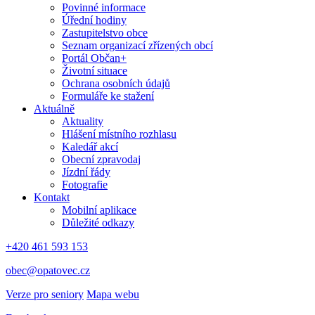
Povinné informace
Úřední hodiny
Zastupitelstvo obce
Seznam organizací zřízených obcí
Portál Občan+
Životní situace
Ochrana osobních údajů
Formuláře ke stažení
Aktuálně
Aktuality
Hlášení místního rozhlasu
Kaledář akcí
Obecní zpravodaj
Jízdní řády
Fotografie
Kontakt
Mobilní aplikace
Důležité odkazy
+420 461 593 153
obec@opatovec.cz
Verze pro seniory
Mapa webu