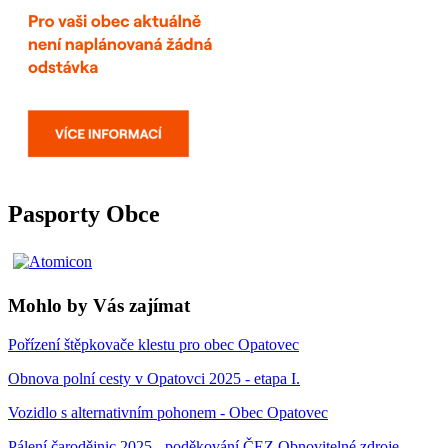
Pasporty Obce
Mohlo by Vás zajímat
Pořízení štěpkovače klestu pro obec Opatovec
Obnova polní cesty v Opatovci 2025 - etapa I.
Vozidlo s alternativním pohonem - Obec Opatovec
Pálení čarodějnic 2025 - poděkování ČEZ Obnovitelné zdroje