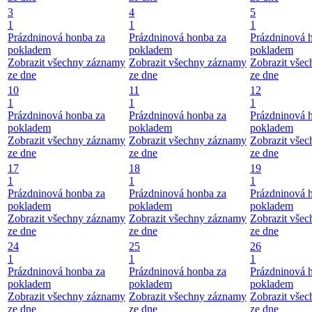
3
4
5
1
1
1
Prázdninová honba za
Prázdninová honba za
Prázdninová 
pokladem
pokladem
pokladem
Zobrazit všechny záznamy
Zobrazit všechny záznamy
Zobrazit vše
ze dne
ze dne
ze dne
10
11
12
1
1
1
Prázdninová honba za
Prázdninová honba za
Prázdninová 
pokladem
pokladem
pokladem
Zobrazit všechny záznamy
Zobrazit všechny záznamy
Zobrazit vše
ze dne
ze dne
ze dne
17
18
19
1
1
1
Prázdninová honba za
Prázdninová honba za
Prázdninová 
pokladem
pokladem
pokladem
Zobrazit všechny záznamy
Zobrazit všechny záznamy
Zobrazit vše
ze dne
ze dne
ze dne
24
25
26
1
1
1
Prázdninová honba za
Prázdninová honba za
Prázdninová 
pokladem
pokladem
pokladem
Zobrazit všechny záznamy
Zobrazit všechny záznamy
Zobrazit vše
ze dne
ze dne
ze dne