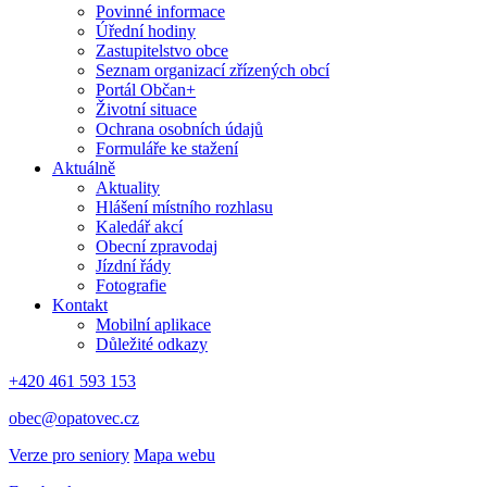
Povinné informace
Úřední hodiny
Zastupitelstvo obce
Seznam organizací zřízených obcí
Portál Občan+
Životní situace
Ochrana osobních údajů
Formuláře ke stažení
Aktuálně
Aktuality
Hlášení místního rozhlasu
Kaledář akcí
Obecní zpravodaj
Jízdní řády
Fotografie
Kontakt
Mobilní aplikace
Důležité odkazy
+420 461 593 153
obec@opatovec.cz
Verze pro seniory
Mapa webu