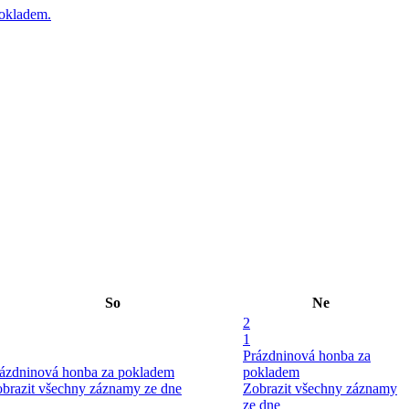
pokladem.
So
Ne
2
1
Prázdninová honba za
ázdninová honba za pokladem
pokladem
brazit všechny záznamy ze dne
Zobrazit všechny záznamy
ze dne