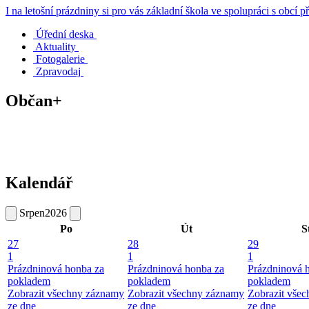
I na letošní prázdniny si pro vás základní škola ve spolupráci s obcí
Úřední deska
Aktuality
Fotogalerie
Zpravodaj
Občan+
Kalendář
Srpen
2026
Po
Út
S
27
28
29
1
1
1
Prázdninová honba za
Prázdninová honba za
Prázdninová 
pokladem
pokladem
pokladem
Zobrazit všechny záznamy
Zobrazit všechny záznamy
Zobrazit vše
ze dne
ze dne
ze dne