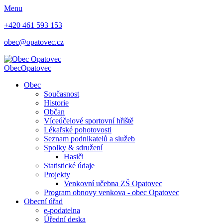
Menu
+420 461 593 153
obec@opatovec.cz
Obec
Opatovec
Obec
Současnost
Historie
Občan
Víceúčelové sportovní hřiště
Lékařské pohotovosti
Seznam podnikatelů a služeb
Spolky & sdružení
Hasiči
Statistické údaje
Projekty
Venkovní učebna ZŠ Opatovec
Program obnovy venkova - obec Opatovec
Obecní úřad
e-podatelna
Úřední deska