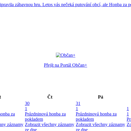
 připravila zábavnou hru. Letos vás nečeká putování obcí, ale Honba za 
Přejít na Portál Občan+
t
Čt
Pá
30
31
1
1
1
honba za
Prázdninová honba za
Prázdninová honba za
1
pokladem
pokladem
Pr
chny záznamy
Zobrazit všechny záznamy
Zobrazit všechny záznamy
Zo
ze dne
ze dne