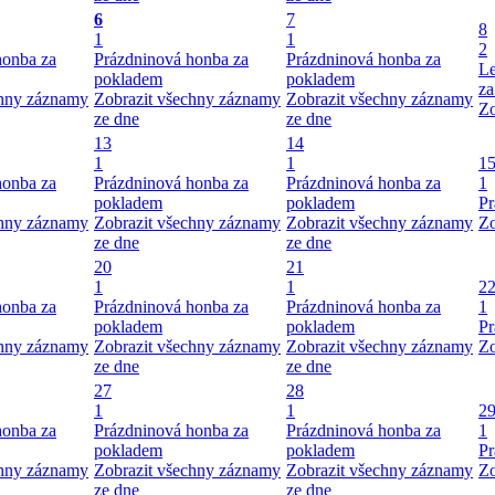
6
7
8
1
1
2
honba za
Prázdninová honba za
Prázdninová honba za
Le
pokladem
pokladem
za
chny záznamy
Zobrazit všechny záznamy
Zobrazit všechny záznamy
Zo
ze dne
ze dne
13
14
1
1
1
honba za
Prázdninová honba za
Prázdninová honba za
1
pokladem
pokladem
Pr
chny záznamy
Zobrazit všechny záznamy
Zobrazit všechny záznamy
Zo
ze dne
ze dne
20
21
1
1
2
honba za
Prázdninová honba za
Prázdninová honba za
1
pokladem
pokladem
Pr
chny záznamy
Zobrazit všechny záznamy
Zobrazit všechny záznamy
Zo
ze dne
ze dne
27
28
1
1
2
honba za
Prázdninová honba za
Prázdninová honba za
1
pokladem
pokladem
Pr
chny záznamy
Zobrazit všechny záznamy
Zobrazit všechny záznamy
Zo
ze dne
ze dne