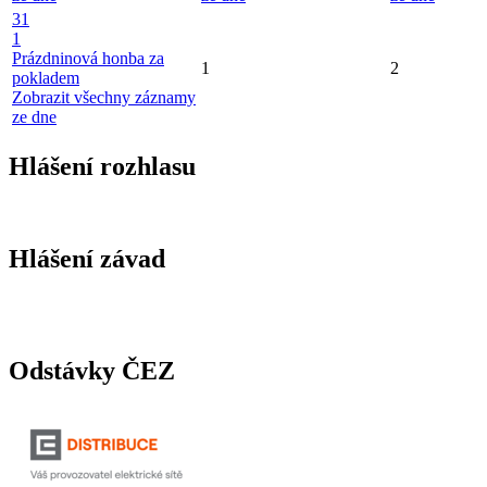
31
1
Prázdninová honba za
1
2
pokladem
Zobrazit všechny záznamy
ze dne
Hlášení rozhlasu
Hlášení závad
Odstávky ČEZ