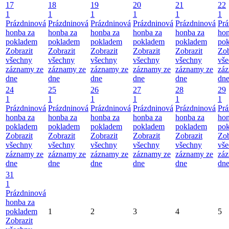
17
18
19
20
21
22
1
1
1
1
1
1
Prázdninová
Prázdninová
Prázdninová
Prázdninová
Prázdninová
Prá
honba za
honba za
honba za
honba za
honba za
hon
pokladem
pokladem
pokladem
pokladem
pokladem
po
Zobrazit
Zobrazit
Zobrazit
Zobrazit
Zobrazit
Zob
všechny
všechny
všechny
všechny
všechny
vš
záznamy ze
záznamy ze
záznamy ze
záznamy ze
záznamy ze
zá
dne
dne
dne
dne
dne
dn
24
25
26
27
28
29
1
1
1
1
1
1
Prázdninová
Prázdninová
Prázdninová
Prázdninová
Prázdninová
Prá
honba za
honba za
honba za
honba za
honba za
hon
pokladem
pokladem
pokladem
pokladem
pokladem
po
Zobrazit
Zobrazit
Zobrazit
Zobrazit
Zobrazit
Zob
všechny
všechny
všechny
všechny
všechny
vš
záznamy ze
záznamy ze
záznamy ze
záznamy ze
záznamy ze
zá
dne
dne
dne
dne
dne
dn
31
1
Prázdninová
honba za
pokladem
1
2
3
4
5
Zobrazit