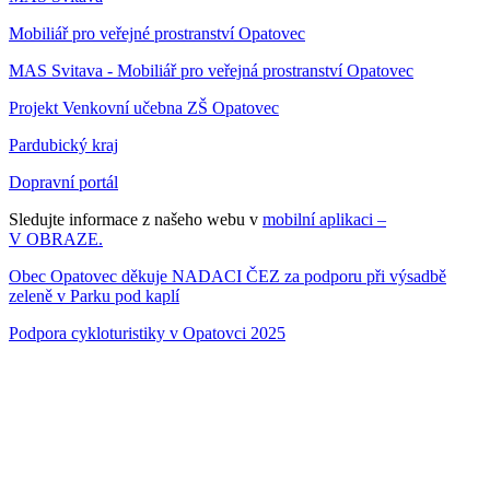
Mobiliář pro veřejné prostranství Opatovec
MAS Svitava - Mobiliář pro veřejná prostranství Opatovec
Projekt Venkovní učebna ZŠ Opatovec
Pardubický kraj
Dopravní portál
Sledujte informace z našeho webu v
mobilní aplikaci –
V OBRAZE.
Obec Opatovec děkuje NADACI ČEZ za podporu při výsadbě
zeleně v Parku pod kaplí
Podpora cykloturistiky v Opatovci 2025