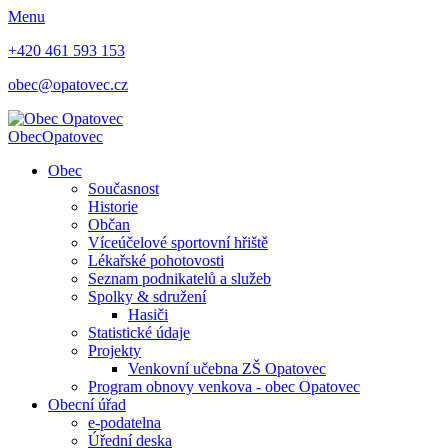
Menu
+420 461 593 153
obec@opatovec.cz
Obec
Opatovec
Obec
Současnost
Historie
Občan
Víceúčelové sportovní hřiště
Lékařské pohotovosti
Seznam podnikatelů a služeb
Spolky & sdružení
Hasiči
Statistické údaje
Projekty
Venkovní učebna ZŠ Opatovec
Program obnovy venkova - obec Opatovec
Obecní úřad
e-podatelna
Úřední deska