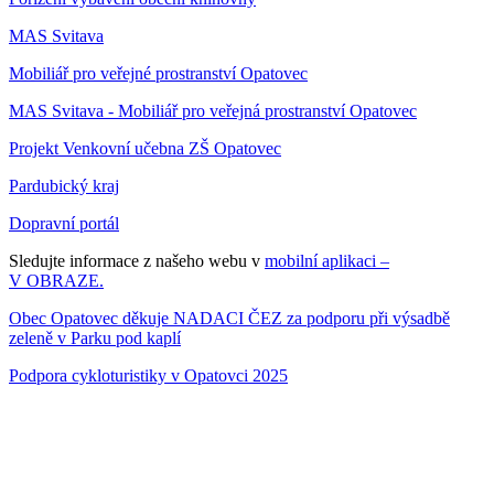
MAS Svitava
Mobiliář pro veřejné prostranství Opatovec
MAS Svitava - Mobiliář pro veřejná prostranství Opatovec
Projekt Venkovní učebna ZŠ Opatovec
Pardubický kraj
Dopravní portál
Sledujte informace z našeho webu v
mobilní aplikaci –
V OBRAZE.
Obec Opatovec děkuje NADACI ČEZ za podporu při výsadbě
zeleně v Parku pod kaplí
Podpora cykloturistiky v Opatovci 2025