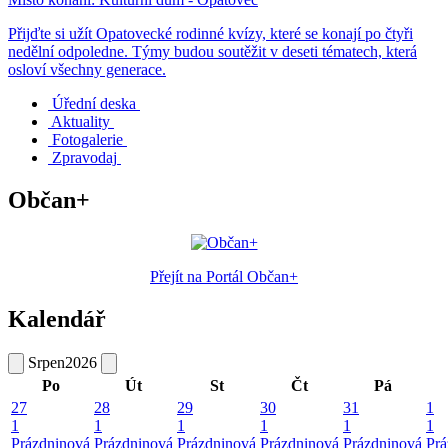
Přijďte si užít Opatovecké rodinné kvízy, které se konají po čtyři
nedělní odpoledne. Týmy budou soutěžit v deseti tématech, která
osloví všechny generace.
Úřední deska
Aktuality
Fotogalerie
Zpravodaj
Občan+
Přejít na Portál Občan+
Kalendář
Srpen
2026
Po
Út
St
Čt
Pá
27
28
29
30
31
1
1
1
1
1
1
1
Prázdninová
Prázdninová
Prázdninová
Prázdninová
Prázdninová
Prá