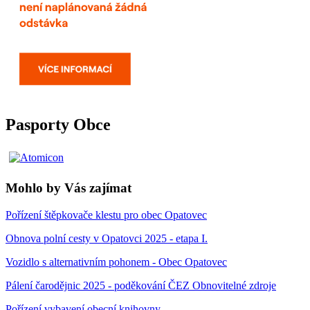
Pasporty Obce
Mohlo by Vás zajímat
Pořízení štěpkovače klestu pro obec Opatovec
Obnova polní cesty v Opatovci 2025 - etapa I.
Vozidlo s alternativním pohonem - Obec Opatovec
Pálení čarodějnic 2025 - poděkování ČEZ Obnovitelné zdroje
Pořízení vybavení obecní knihovny