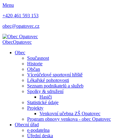
Menu
+420 461 593 153
obec@opatovec.cz
Obec
Opatovec
Obec
Současnost
Historie
Občan
Víceúčelové sportovní hřiště
Lékařské pohotovosti
Seznam podnikatelů a služeb
Spolky & sdružení
Hasiči
Statistické údaje
Projekty
Venkovní učebna ZŠ Opatovec
Program obnovy venkova - obec Opatovec
Obecní úřad
e-podatelna
Úřední deska