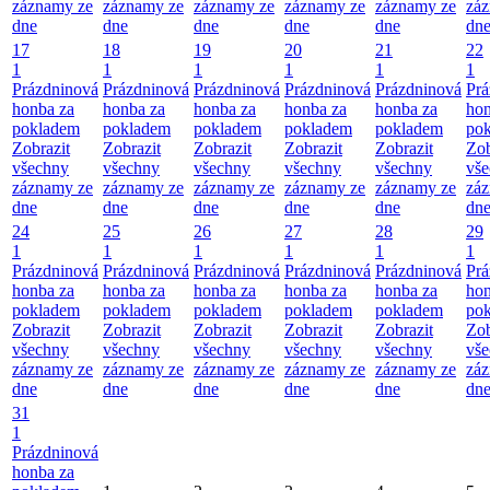
záznamy ze
záznamy ze
záznamy ze
záznamy ze
záznamy ze
zá
dne
dne
dne
dne
dne
dn
17
18
19
20
21
22
1
1
1
1
1
1
Prázdninová
Prázdninová
Prázdninová
Prázdninová
Prázdninová
Prá
honba za
honba za
honba za
honba za
honba za
hon
pokladem
pokladem
pokladem
pokladem
pokladem
po
Zobrazit
Zobrazit
Zobrazit
Zobrazit
Zobrazit
Zob
všechny
všechny
všechny
všechny
všechny
vš
záznamy ze
záznamy ze
záznamy ze
záznamy ze
záznamy ze
zá
dne
dne
dne
dne
dne
dn
24
25
26
27
28
29
1
1
1
1
1
1
Prázdninová
Prázdninová
Prázdninová
Prázdninová
Prázdninová
Prá
honba za
honba za
honba za
honba za
honba za
hon
pokladem
pokladem
pokladem
pokladem
pokladem
po
Zobrazit
Zobrazit
Zobrazit
Zobrazit
Zobrazit
Zob
všechny
všechny
všechny
všechny
všechny
vš
záznamy ze
záznamy ze
záznamy ze
záznamy ze
záznamy ze
zá
dne
dne
dne
dne
dne
dn
31
1
Prázdninová
honba za