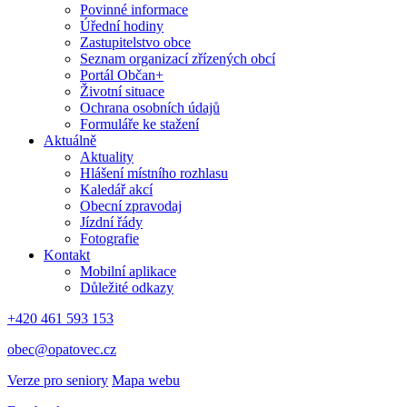
Povinné informace
Úřední hodiny
Zastupitelstvo obce
Seznam organizací zřízených obcí
Portál Občan+
Životní situace
Ochrana osobních údajů
Formuláře ke stažení
Aktuálně
Aktuality
Hlášení místního rozhlasu
Kaledář akcí
Obecní zpravodaj
Jízdní řády
Fotografie
Kontakt
Mobilní aplikace
Důležité odkazy
+420 461 593 153
obec@opatovec.cz
Verze pro seniory
Mapa webu