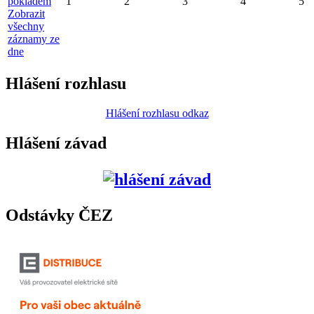
pokladem
1
2
3
4
5
Zobrazit
všechny
záznamy ze
dne
Hlášení rozhlasu
Hlášení rozhlasu odkaz
Hlášení závad
Odstávky ČEZ